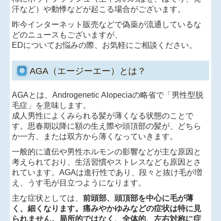
汗など）や動悸などが起こる場合がございます。
昨今インターネット販売などで偽薬が流通しているな
どのニュースもございますが、
EDについてお悩みの際、お気軽にご相談ください。
AGA（エージーエー）とは？
AGAとは、Androgenetic Alopeciaの略省で「男性型脱
毛症」を意味します。
成人男性によくみられる髪が薄くなる状態のことで
す。思春期以降に額の生え際や頭頂部の髪が、どちら
か一方、または双方から薄くなっていきます。
一般的に遺伝や男性ホルモンの影響などが主な原因と
考えられており、生活習慣やストレスなども原因とさ
れています。AGAは進行性であり、段々と抜け毛が増
え、うす毛が目立つようになります。
主な症状としては、
前頭部、頭頂部を中心に毛が薄
く、細くなります。痛みやかゆみなどの症状は特に見
られません。局所的ではなく、全体的、左右対称に症