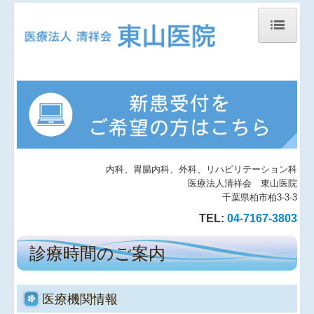
トップページ
診療時間のご案内
地図、交通案内
院長紹介
内科、胃腸内科、外科、リハビリテーション科
医療法人清祥会 東山医院
診療案内
千葉県柏市柏3-3-3
在宅診療について
TEL:
04-7167-3803
予防接種
診療時間のご案内
皮膚小手術について
医療機関情報
自由診療（ED、AGAなど）