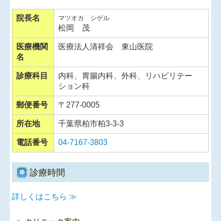
エイジングケア
院長名
マツオカ シゲル
松岡 茂
健康診断書
医療機関
医療法人清祥会 東山医院
名
施設案内
診療科目
内科、胃腸内科、外科、リハビリテー
内視鏡検査とは
ション科
経鼻内視鏡検査
郵便番号
〒277-0005
所在地
千葉県柏市柏3-3-3
個人情報保護方針
電話番号
04-7167-3803
診療時間
詳しくはこちら ≫